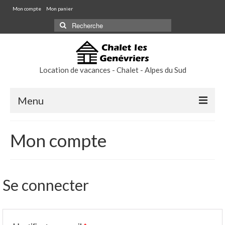
Mon compte
Mon panier
Rechercher
:
Location de vacances - Chalet - Alpes du Sud
Menu
RESERVATION ET TARIFS
Mon compte
LE CHALET
Les chambres
Se connecter
Les équipements
Les services